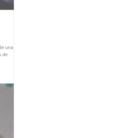
 de una
s de