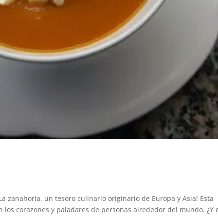
 zanahoria, un tesoro culinario originario de Europa y Asia! Esta
en los corazones y paladares de personas alrededor del mundo. ¿Y