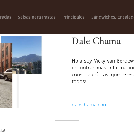
radas
Salsas para Pastas
Principales
Sándwiches, Ensalad
Dale Chama
Hola soy Vicky van Eerdew
encontrar más informació
construcción asi que te e
todos!
dalechama.com
ia!