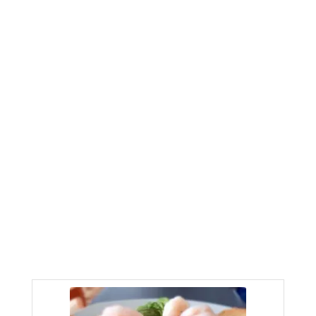
Worcestershire
NOTAS
Una de las cosas buenas que tiene la cocina, es
que puedes ser creativo en tus preparaciones. A la
salsa rosada, puedes añadirle pepinillos encurtidos
cortados en cuadritos muy pequeños. También
puedes mezclar tus camarones con un toque de
cilantro y cebolla picada.
Puedes complementarlo con unas galletas.
PALABRA CLAVE
aguacate, aguacate con camarones, Camarones,
Cocktail de camarones, coctel de camarones