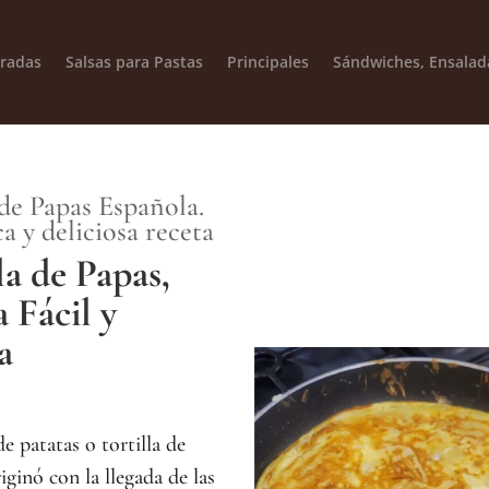
radas
Salsas para Pastas
Principales
Sándwiches, Ensalad
 de Papas Española.
a y deliciosa receta
la de Papas,
 Fácil y
a
de patatas o tortilla de
iginó con la llegada de las