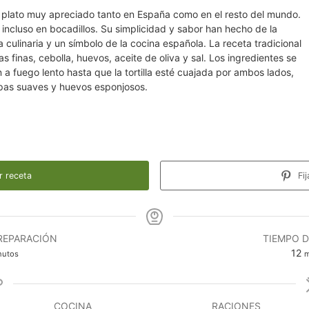
un plato muy apreciado tanto en España como en el resto del mundo.
 incluso en bocadillos. Su simplicidad y sabor han hecho de la
ia culinaria y un símbolo de la cocina española. La receta tradicional
 finas, cebolla, huevos, aceite de oliva y sal. Los ingredientes se
a fuego lento hasta que la tortilla esté cuajada por ambos lados,
pas suaves y huevos esponjosos.
r receta
Fij
REPARACIÓN
TIEMPO 
utos
m
12
nutos
m
COCINA
RACIONES