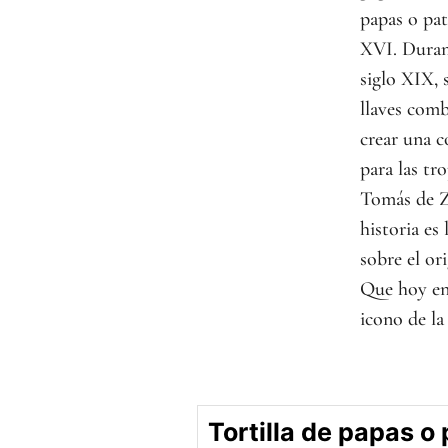
papas o pat
XVI. Durant
siglo XIX, 
llaves com
crear una c
para las tr
Tomás de Z
historia es
sobre el ori
Que hoy en
icono de la
Tortilla de papas o