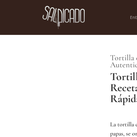
Ent
Tortilla
Autentic
Tortil
Receta
Rápid
La tortilla 
papas, se or