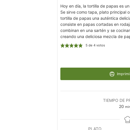
Hoy en día, la tortilla de papas es 
Se sirve como tapa, plato principal o
tortilla de papas una auténtica delic
consiste en papas cortadas en rodajas
combinan en una sartén y se cocinan 
creando una deliciosa mezcla de pa
5
de
4
votos
Imprimi
TIEMPO DE P
min
20
mi
PLATO